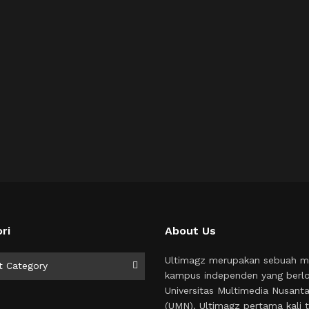
ri
About Us
i
Ultimagz merupakan sebuah m
t Category
kampus independen yang berlo
Universitas Multimedia Nusant
(UMN). Ultimagz pertama kali t