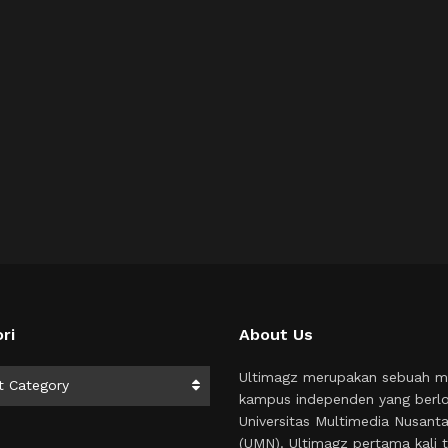
ri
About Us
i
Ultimagz merupakan sebuah m
t Category
kampus independen yang berlo
Universitas Multimedia Nusant
(UMN). Ultimagz pertama kali t