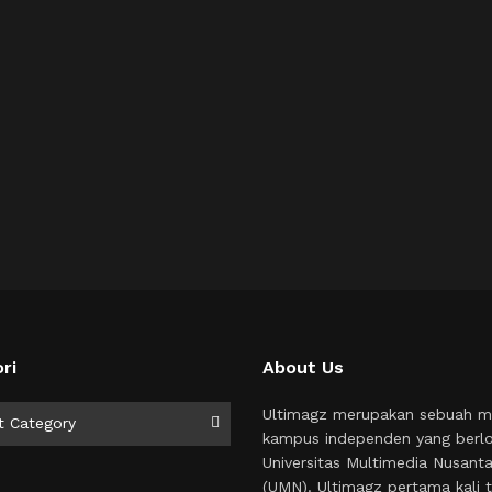
ri
About Us
i
Ultimagz merupakan sebuah m
t Category
kampus independen yang berlo
Universitas Multimedia Nusant
(UMN). Ultimagz pertama kali t