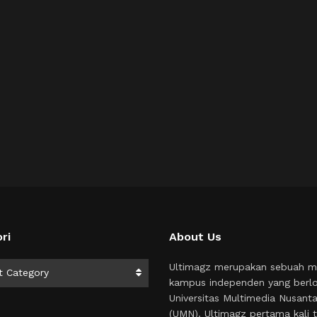
ri
About Us
i
Ultimagz merupakan sebuah m
t Category
kampus independen yang berlo
Universitas Multimedia Nusant
(UMN). Ultimagz pertama kali t