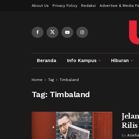
About Us
Privacy Policy
Redaksi
Advertise & Media Pa
Beranda
Info Kampus
Hiburan
Home
Tag
Timbaland
Tag:
Timbaland
Jela
Rili
by
Ariefi