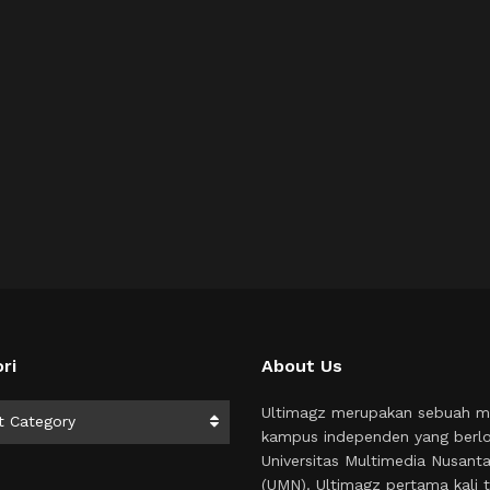
ri
About Us
i
Ultimagz merupakan sebuah m
t Category
kampus independen yang berlo
Universitas Multimedia Nusant
(UMN). Ultimagz pertama kali t