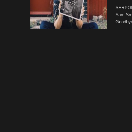
SERPONG
Sam Smit
Goodbyes