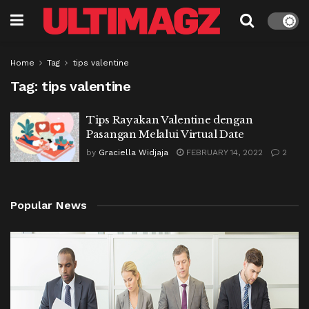
Home
Tag
tips valentine
Tag:
tips valentine
Tips Rayakan Valentine dengan
Pasangan Melalui Virtual Date
by
Graciella Widjaja
FEBRUARY 14, 2022
2
Popular News