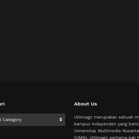
ri
About Us
i
Ultimagz merupakan sebuah m
t Category
kampus independen yang berlo
Universitas Multimedia Nusant
(UMN). Ultimagz pertama kali t