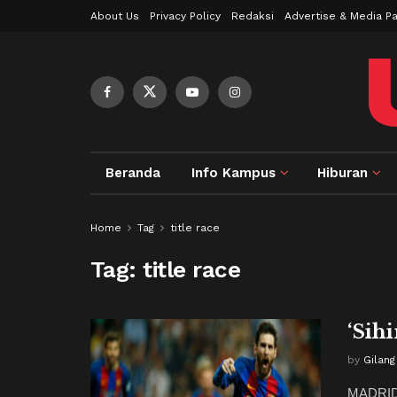
About Us
Privacy Policy
Redaksi
Advertise & Media Pa
Beranda
Info Kampus
Hiburan
Home
Tag
title race
Tag:
title race
‘Sih
by
Gilang
MADRID,