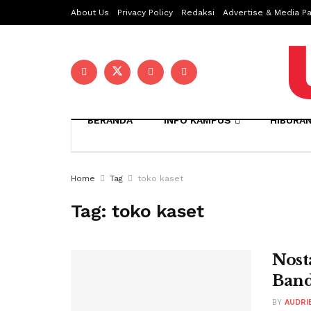
About Us
Privacy Policy
Redaksi
Advertise & Media Pa
BERANDA
INFO KAMPUS
HIBURA
Home
Tag
toko kaset
Tag:
toko kaset
Nost
Ban
BY
AUDRI