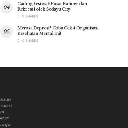
Gading Festival: Pusat Kuliner dan
Rekreasi oleh Sedayu City
0 SHARES
Merasa Depresi? Coba Cek 4 Organisasi
Kesehatan Mental Ini!
0 SHARES
ajalah
kasi di
ara
erbit
uarga