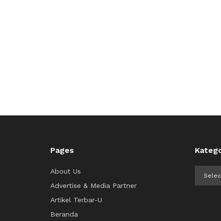
Pages
Katego
Kategor
About Us
Advertise & Media Partner
Artikel Terbar-U
Beranda