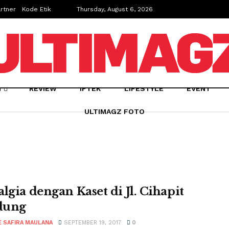
rtner
Kode Etik
Thursday, August 6, 2026
N
REVIEW
IPTEK
LIFESTYLE
EVENT
ULTIMAGZ FOTO
algia dengan Kaset di Jl. Cihapit
dung
E SAFIRA MAULANA
SEPTEMBER 19, 2017
0