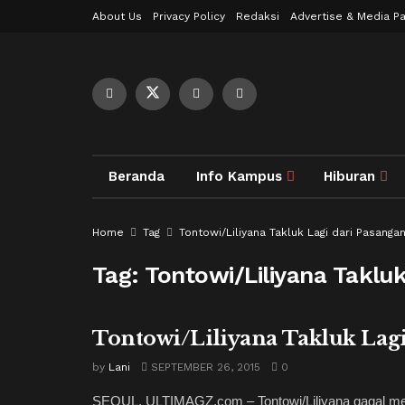
About Us
Privacy Policy
Redaksi
Advertise & Media Pa
Beranda
Info Kampus
Hiburan
Home
Tag
Tontowi/Liliyana Takluk Lagi dari Pasanga
Tag:
Tontowi/Liliyana Taklu
Tontowi/Liliyana Takluk Lag
by
Lani
SEPTEMBER 26, 2015
0
SEOUL, ULTIMAGZ.com – Tontowi/Liliyana gagal mera