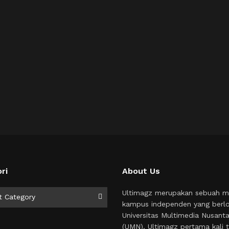
ri
About Us
i
Ultimagz merupakan sebuah m
t Category
kampus independen yang berlo
Universitas Multimedia Nusant
(UMN). Ultimagz pertama kali t