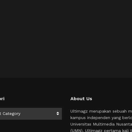
ri
About Us
i
Ultimagz merupakan sebuah m
t Category
kampus independen yang berlo
Universitas Multimedia Nusant
(UMN). Ultimagz pertama kali t