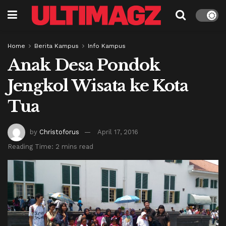
Home
Berita Kampus
Info Kampus
Anak Desa Pondok
Jengkol Wisata ke Kota
Tua
by
Christoforus
April 17, 2016
Reading Time: 2 mins read