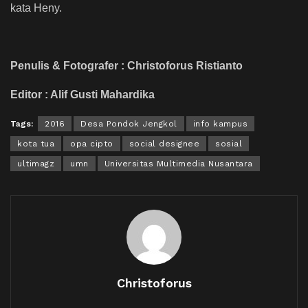
kata Heny.
Penulis & Fotografer : Christoforus Ristianto
Editor : Alif Gusti Mahardika
Tags:
2016
Desa Pondok Jengkol
info kampus
kota tua
opa cipto
social designee
sosial
ultimagz
umn
Universitas Multimedia Nusantara
Christoforus