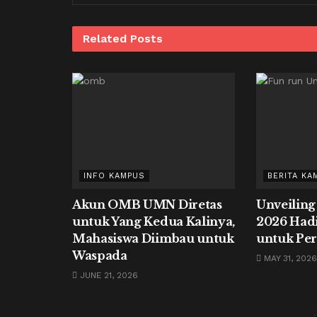
Related
Posts
INFO KAMPUS
BERITA KA
Akun OMB UMN Diretas
Unveiling
untuk Yang Kedua Kalinya,
2026 Had
Mahasiswa Diimbau untuk
untuk Per
Waspada
MAY 31, 2026
JUNE 21, 2026