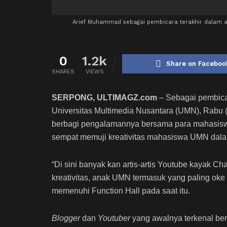
Arief Muhammad sebagai pembicara terakhir dalam aca
0
1.2k
Share on Faceboo
SHARES
VIEWS
SERPONG, ULTIMAGZ.com
– Sebagai pembica
Universitas Multimedia Nusantara (UMN), Rabu 
berbagi pengalamannya bersama para mahasiswa
sempat memuji kreativitas mahasiswa UMN dal
“Di sini banyak kan artis-artis Youtube kayak Ch
kreativitas, anak UMN termasuk yang paling oke
memenuhi Function Hall pada saat itu.
Blogger
dan
Youtuber
yang awalnya terkenal be