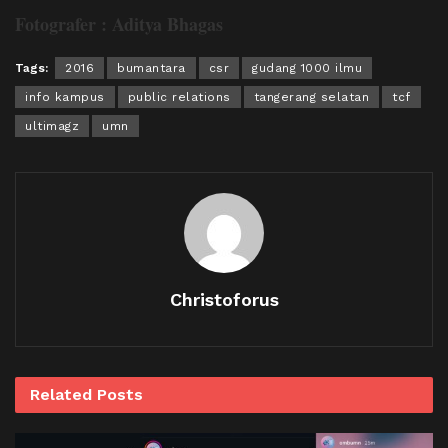
Fotografer : Aditya Bhagas
Tags:
2016
bumantara
csr
gudang 1000 ilmu
info kampus
public relations
tangerang selatan
tcf
ultimagz
umn
Christoforus
Related
Posts