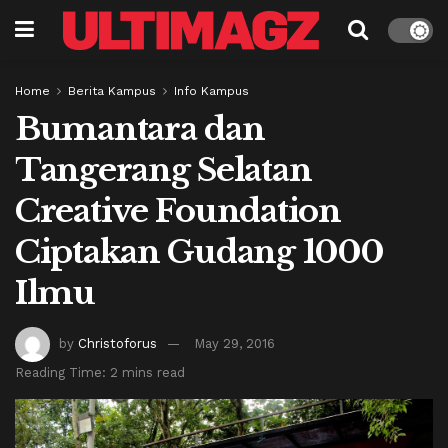
Home
Berita Kampus
Info Kampus
Bumantara dan
Tangerang Selatan
Creative Foundation
Ciptakan Gudang 1000
Ilmu
by
Christoforus
May 29, 2016
Reading Time: 2 mins read