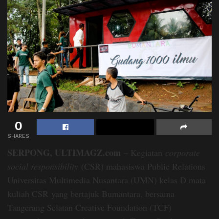
0
SHARES
SERPONG, ULTIMAGZ.com
– Kegiatan
corporate
social responsibility
(CSR) mahasiswa Public Relations
Universitas Multimedia Nusantara (UMN) kelas D mata
kuliah CSR
yang bertajuk Bumantara, bersama
Tangerang Selatan Creative Foundation (TCF)