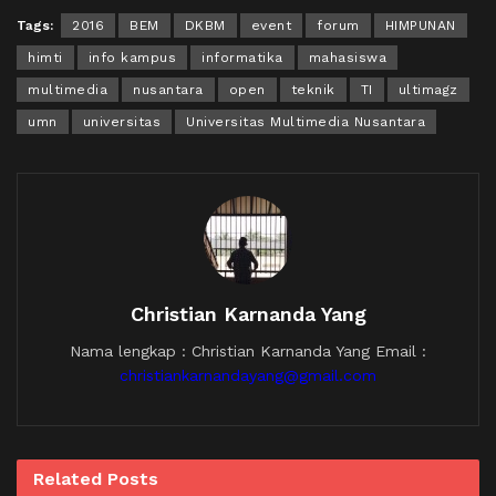
Tags:
2016
BEM
DKBM
event
forum
HIMPUNAN
himti
info kampus
informatika
mahasiswa
multimedia
nusantara
open
teknik
TI
ultimagz
umn
universitas
Universitas Multimedia Nusantara
Christian Karnanda Yang
Nama lengkap : Christian Karnanda Yang Email :
christiankarnandayang@gmail.com
Related
Posts