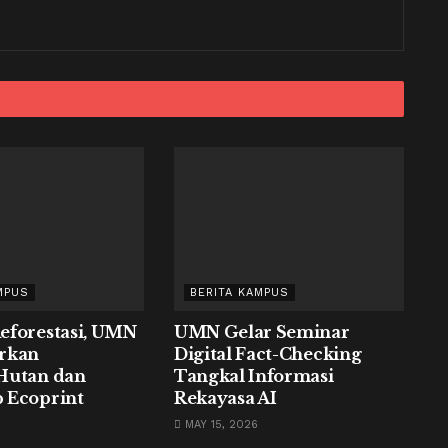
MPUS
BERITA KAMPUS
eforestasi, UMN
UMN Gelar Seminar
rkan
Digital Fact-Checking
Hutan dan
Tangkal Informasi
 Ecoprint
Rekayasa AI
MAY 15, 2026