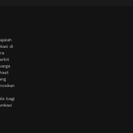
ajalah
kasi di
ara
erbit
uarga
hasil
ang
mosikan
is bagi
nikasi