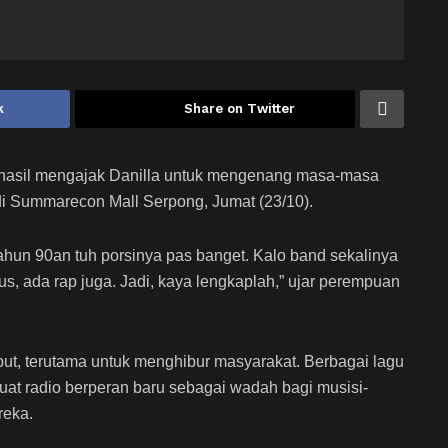
k
Share on Twitter
asil mengajak Danilla untuk mengenang masa-masa
 Summarecon Mall Serpong, Jumat (23/10).
ahun 90an tuh porsinya pas banget. Kalo band sekalinya
us, ada rap juga. Jadi, kaya lengkaplah,” ujar perempuan
ut, terutama untuk meng­hibur masyarakat. Berbagai lagu
at radio berperan baru sebagai wadah bagi musi­si-
reka.