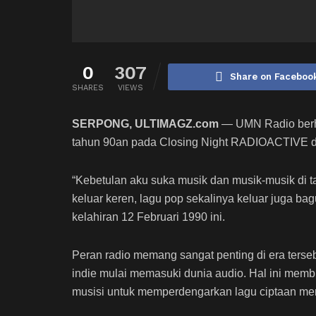
0
307
Share on Faceboo
SHARES
VIEWS
SERPONG, ULTIMAGZ.com
— UMN Radio berh
tahun 90an pada Closing Night RADIOACTIVE di
“Kebetulan aku suka musik dan musik-musik di t
keluar keren, lagu pop sekalinya keluar juga bag
kelahiran 12 Februari 1990 ini.
Peran radio memang sangat penting di era terseb
indie mulai memasuki dunia audio. Hal ini membu
musisi untuk memperdengarkan lagu ciptaan me