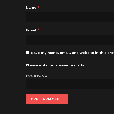
*
Name
*
Email
Save my name, email, and website in this bro
Please enter an answer in digits:
five × two =