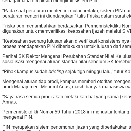
sebagaimana dimaksud mengikuti sistem PIN.
“Pada saat peraturan menteri ini mulai berlaku, sistem PIN da
peraturan menteri ini diundangkan,” tulis Friska dalam surat e
Friska pun menambahkan berdasarkan Permenristekdikti Nomor
digunakan untuk memverifikasi keabsahan ijazah melalui SIVI
“Keabsahan seorang lulusan akan diverifikasi konsistensinya
proses mendapatkan PIN diberlakukan untuk lulusan dari sem
Perihal SK Rektor Mengenai Perubahan Standar Nilai Kelu
sosialisasi mengenai aturan standar nilai sebelum SK tersebut
“Pihak kampus sudah
briefing
sejak tiga minggu lalu,” tutur 
Mengenai aturan tiap prodi, kampus memberi otoritas mengena
prodi Manajemen. Menurut Anas, masih banyak mahasiswa yan
“
Saya rasa semua prodi akan melakukan hal yang sama (kelas 
Annas
.
Permenristekdikti Nomor 59 Tahun 2018 ini mengatur tentang ija
mengenai PIN.
PIN
merupakan sistem penomoran Ijazah yang diberlakukan s