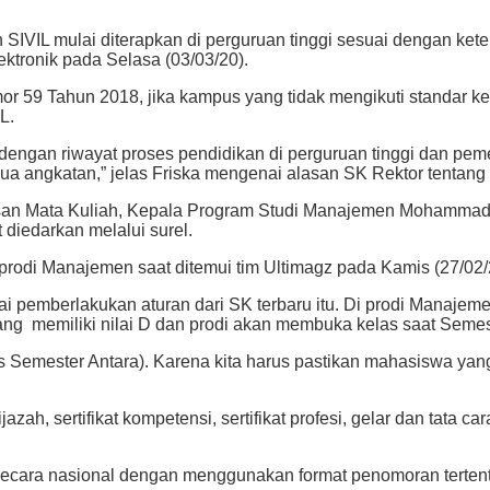
n
SIVIL mulai diterapkan di perguruan tinggi sesuai dengan kete
lektronik pada Selasa (03/03/20).
 59 Tahun 2018, jika kampus yang tidak mengikuti standar kel
L.
 dengan riwayat proses pendidikan di perguruan tinggi dan pem
ua angkatan,” jelas Friska mengenai alasan
SK Rektor tentang 
lusan Mata Kuliah, Kepala Program Studi Manajemen Mohamma
 diedarkan melalui surel.
Kaprodi Manajemen saat ditemui tim Ultimagz pada Kamis (27/02/
i pemberlakukan aturan dari SK terbaru itu. Di prodi Manajeme
g memiliki nilai D dan prodi akan membuka kelas saat Semest
Semester Antara). Karena kita harus pastikan mahasiswa yang 
zah, sertifikat kompetensi, sertifikat profesi, gelar dan tata c
ecara nasional dengan menggunakan format penomoran tertentu