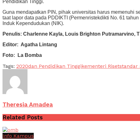
Pendidikan Tinggi.
Guna mendapatkan PIN, pihak universitas harus memenuhi sej
taat lapor data pada PDDIKTI (Permenristekdikti No. 61 tah
Induk Kependudukan (NIK).
Penulis: Charlenne Kayla,
Louis Brighton Putramarvino, T
Editor: Agatha Lintang
Foto: La Bomba
Tags:
2020
dan Pendidikan Tinggi
kementeri Riset
standar 
Theresia Amadea
Related
Posts
Info Kampus