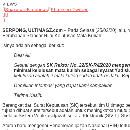
VIEWS
Share on Facebook
Share on Twitter
SERPONG, ULTIMAGZ.com –
Pada Selasa (25/02/20) lalu,
Perubahan Standar Nilai Kelulusan Mata Kuliah’.
Isinya adalah sebagai berikut:
Dear All,
Sesuai dengan
SK Rektor No. 22/SK-R/I/2020 mengena
minimal kelulusan mata kuliah sebagai syarat Yudis
kelulusan adalah 2 mata kuliah sudah tidak berlaku.
Kep
Demikian informasi yang dapat kami sampaikan.
Terima Kasih.
Berangkat dari Surat Keputusan (SK) tersebut, tim Ultimagz 
tujuan dibuat surat tersebut adalah untuk meningkatkan mut
melalui
Sistem Verifikasi Ijazah secara Elektronik (SIVIL)
.
SIVI
Aturan baru mengenai
Penomoran Ijazah Nasional (PIN) tert