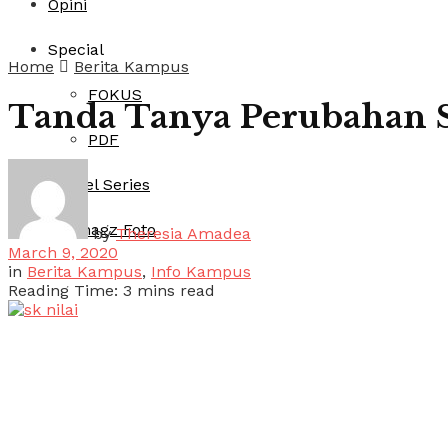
Opini
Special
Home
Berita Kampus
FOKUS
Tanda Tanya Perubahan S
PDF
Artikel Series
Ultimagz Foto
by
Theresia Amadea
March 9, 2020
in
Berita Kampus
,
Info Kampus
Reading Time: 3 mins read