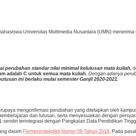
 mahasiswa Universitas Multimedia Nusantara (UMN) menerima 
i perubahan standar nilai minimal kelulusan mata kuliah,
d
ium adalah C untuk semua mata kuliah.
Dengan adanya peruba
utusan ini berlaku mulai semester Ganjil 2020-2021.
berupaya mengonfirmasi perubahan yang ditetapkan oleh kampus
u pembelajaran dan lulusan, serta menyesuaikan dengan
persya
L sendiri terintegrasi dengan Pangkalan Data Pendidikan Tinggi
uang dalam
Permenristekdikti Nomor 59 Tahun 2018
. Pada pasa