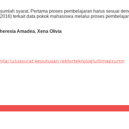
umlah syarat. Pertama proses pembelajaran harus sesuai deng
un 2016) terkait data pokok mahasiswa melalui proses pembel
heresia Amadea, Xena Olivia
nilai lulus
surat keputusan rektor
teknologi
ultimagz
umn