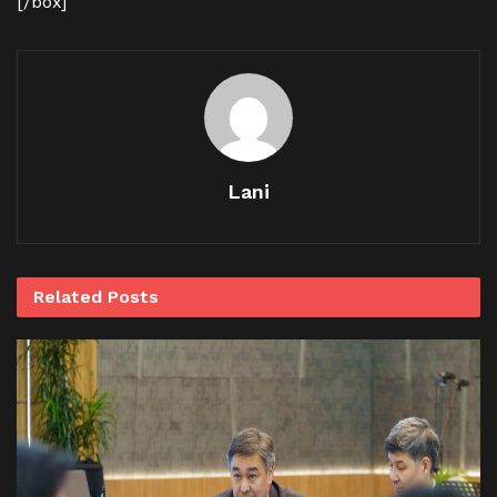
[/box]
Lani
Related
Posts