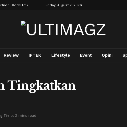
rtner
Kode Etik
Friday, August 7, 2026
Review
IPTEK
Lifestyle
Event
Opini
S
n Tingkatkan
g Time: 2 mins read