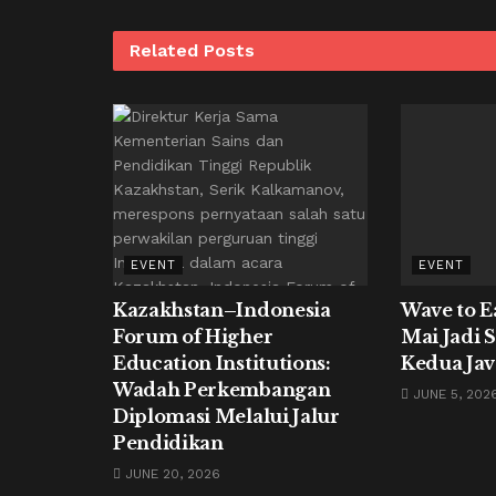
Related
Posts
EVENT
EVENT
Kazakhstan–Indonesia
Wave to E
Forum of Higher
Mai Jadi 
Education Institutions:
Kedua Jav
Wadah Perkembangan
JUNE 5, 202
Diplomasi Melalui Jalur
Pendidikan
JUNE 20, 2026