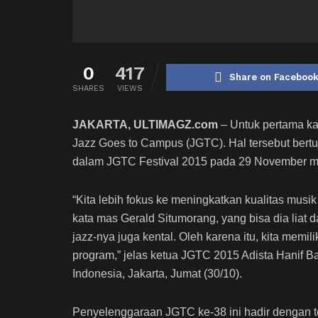
0
417
Share on Faceboo
SHARES
VIEWS
JAKARTA, ULTIMAGZ.com
– Untuk pertama ka
Jazz Goes to Campus (JGTC). Hal tersebut bertu
dalam JGTC Festival 2015 pada 29 November m
“Kita lebih fokus ke meningkatkan kualitas musik 
kata mas Gerald Situmorang, yang bisa dia liat 
jazz-nya juga kental. Oleh karena itu, kita memil
program,” jelas ketua JGTC 2015 Adista Hanif B
Indonesia, Jakarta, Jumat (30/10).
Penyelenggaraan JGTC ke-38 ini hadir dengan te