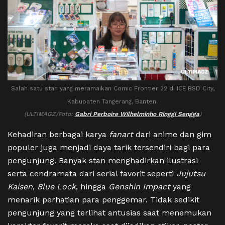
Salah satu stan yang meramaikan Comic Frontier 22 di ICE BSD City,
Kabupaten Tangerang, Banten.
(ULTIMAGZ/Foto:
Gabri Perboire Wilhelminho Ringgi Sengga
)
Kehadiran berbagai karya
fanart
dari anime dan gim
populer juga menjadi daya tarik tersendiri bagi para
pengunjung. Banyak stan menghadirkan ilustrasi
serta cendramata dari serial favorit seperti
Jujutsu
Kaisen
,
Blue Lock
, hingga
Genshin Impact
yang
menarik perhatian para penggemar. Tidak sedikit
pengunjung yang terlihat antusias saat menemukan