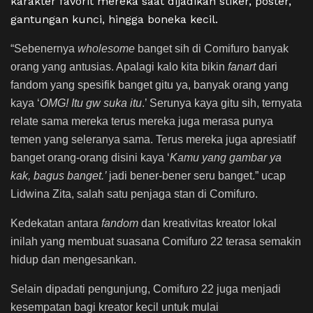
karakter favorit mereka saat dijadikan stiker, poster,
gantungan kunci, hingga boneka kecil.
“Sebenernya
wholesome
banget sih di Comifuro banyak
orang yang antusias. Apalagi kalo kita bikin
fanart
dari
fandom yang spesifik banget gitu ya, banyak orang yang
kaya ‘
OMG! Itu gw suka itu
.’ Serunya kaya gitu sih, ternyata
relate sama mereka terus mereka juga merasa punya
temen yang seleranya sama. Terus mereka juga apresiatif
banget orang-orang disini kaya ‘
Kamu yang gambar ya
kak, bagus banget.’
jadi bener-bener seru banget.” ucap
Lidwina Zita, salah satu penjaga stan di Comifuro.
Kedekatan antara
fandom
dan kreativitas kreator lokal
inilah yang membuat suasana Comifuro 22 terasa semakin
hidup dan mengesankan.
Selain dipadati pengunjung, Comifuro 22 juga menjadi
kesempatan bagi kreator kecil untuk mulai