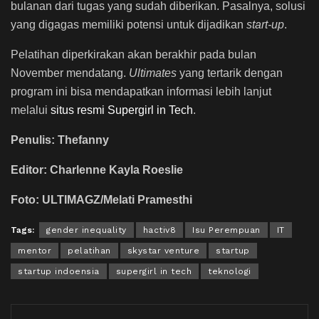
bulanan dari tugas yang sudah diberikan. Pasalnya, solusi
yang digagas memiliki potensi untuk dijadikan
start-up
.
Pelatihan diperkirakan akan berakhir pada bulan
November mendatang.
Ultimates
yang tertarik dengan
program ini bisa mendapatkan informasi lebih lanjut
melalui
situs resmi Supergirl in Tech
.
Penulis: Thefanny
Editor: Charlenne Kayla Roeslie
Foto: ULTIMAGZ/Melati Pramesthi
Tags:
gender inequality
hactiv8
Isu Perempuan
IT
mentor
pelatihan
skystar venture
startup
startup indoensia
supergirl in tech
teknologi