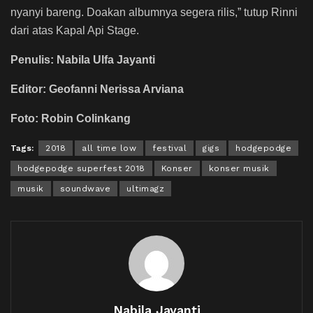
nyanyi bareng. Doakan albumnya segera rilis,” tutup Rinni
dari atas Kapal Api Stage.
Penulis: Nabila Ulfa Jayanti
Editor: Geofanni Nerissa Arviana
Foto: Robin Colinkang
Tags:
2018
all time low
festival
gigs
hodgepodge
hodgepodge superfest 2018
Konser
konser musik
musik
soundwave
ultimagz
Nabila Jayanti