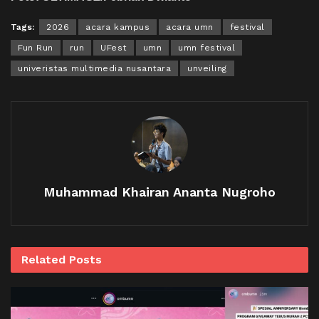
Tags:
2026
acara kampus
acara umn
festival
Fun Run
run
UFest
umn
umn festival
univeristas multimedia nusantara
unveiling
Muhammad Khairan Ananta Nugroho
Related
Posts