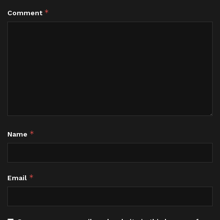
*
Comment
*
Name
*
Email