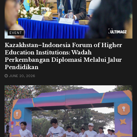
EVENT
Kazakhstan–Indonesia Forum of Higher
Education Institutions: Wadah
Perkembangan Diplomasi Melalui Jalur
Pendidikan
JUNE 20, 2026