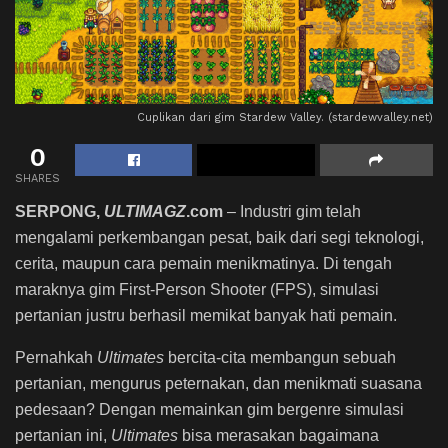
Cuplikan dari gim Stardew Valley. (stardewvalley.net)
0
SHARES
SERPONG,
ULTIMAGZ
.com
– Industri gim telah
mengalami perkembangan pesat, baik dari segi teknologi,
cerita, maupun cara pemain menikmatinya. Di tengah
maraknya gim First-Person Shooter (FPS), simulasi
pertanian justru berhasil memikat banyak hati pemain.
Pernahkah
Ultimates
bercita-cita membangun sebuah
pertanian, mengurus peternakan, dan menikmati suasana
pedesaan? Dengan memainkan gim bergenre simulasi
pertanian ini,
Ultimates
bisa merasakan bagaimana