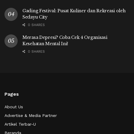
Gading Festival: Pusat Kuliner dan Rekreasi oleh
Sedayu City
0 SHARES
Merasa Depresi? Coba Cek 4 Organisasi
Kesehatan Mental Ini!
0 SHARES
Pages
About Us
Advertise & Media Partner
Artikel Terbar-U
Beranda