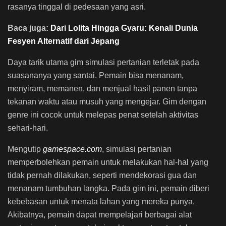
rasanya tinggal di pedesaan yang asri.
Baca juga:
Dari Lolita Hingga Gyaru: Kenali Dunia
Fesyen Alternatif dari Jepang
Daya tarik utama gim simulasi pertanian terletak pada
suasananya yang santai. Pemain bisa menanam,
menyiram, memanen, dan menjual hasil panen tanpa
tekanan waktu atau musuh yang mengejar. Gim dengan
genre ini cocok untuk melepas penat setelah aktivitas
sehari-hari.
Mengutip
gamespace.com
, simulasi pertanian
memperbolehkan pemain untuk melakukan hal-hal yang
tidak pernah dilakukan, seperti mendekorasi gua dan
menanam tumbuhan langka. Pada gim ini, pemain diberi
kebebasan untuk menata lahan yang mereka punya.
Akibatnya, pemain dapat mempelajari berbagai alat