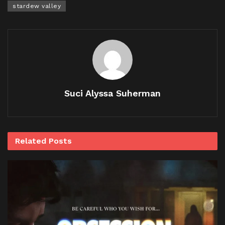
stardew valley
Suci Alyssa Suherman
Related
Posts