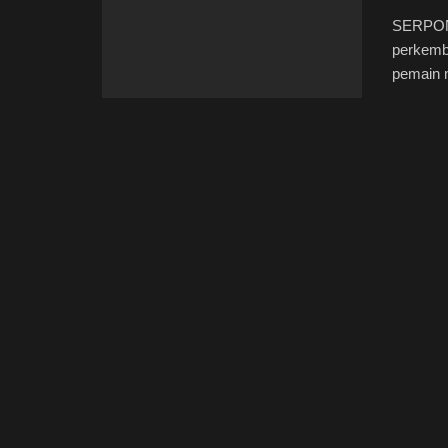
SERPONG
perkemba
pemain m