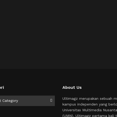
ri
About Us
i
Ultimagz merupakan sebuah m
t Category
kampus independen yang berlo
Universitas Multimedia Nusant
(UMN). Ultimagz pertama kali t