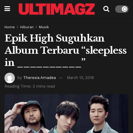
Home
Hiburan
Musik
Epik High Suguhkan
Album Terbaru “sleepless
in __________”
by
Theresia Amadea
March 13, 2019
Reading Time: 2 mins read