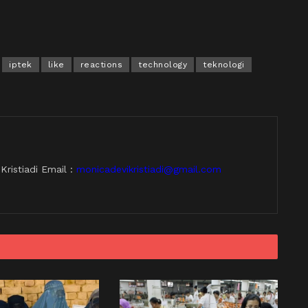
iptek
like
reactions
technology
teknologi
ristiadi Email :
monicadevikristiadi@gmail.com