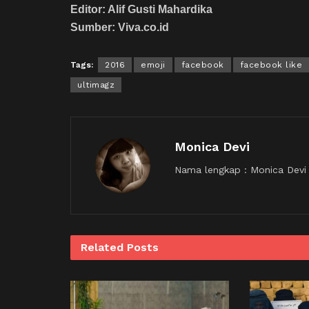
Editor: Alif Gusti Mahardika
Sumber: Viva.co.id
Tags:
2016
emoji
facebook
facebook like
ultimagz
Monica Devi
Nama lengkap : Monica Devi K
Related
Posts