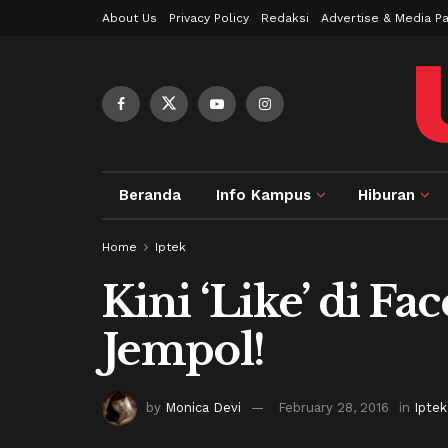
About Us
Privacy Policy
Redaksi
Advertise & Media Pa
Beranda
Info Kampus
Hiburan
Home
Iptek
Kini ‘Like’ di F
Jempol!
by
Monica Devi
February 28, 2016
in
Iptek