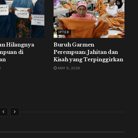
IPTEK
an Hilangnya
Buruh Garmen
mpuan di
Perempuan: Jahitan dan
an
Kisah yang Terpinggirkan
6
MAY 9, 2026