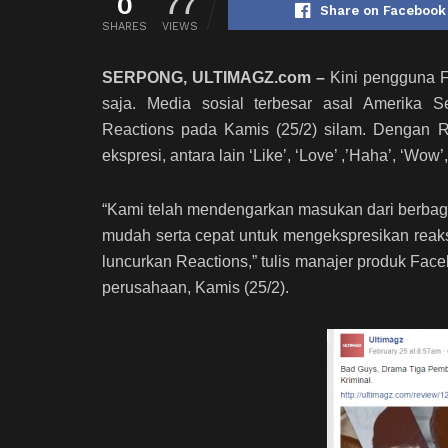
0
77
Share on Facebook
SHARES
VIEWS
SERPONG, ULTIMAGZ.com –
Kini pengguna F
saja. Media sosial terbesar asal Amerika S
Reactions pada Kamis (25/2) silam. Dengan R
ekspresi, antara lain ‘Like’, ‘Love’ ,’Haha’, ‘Wow’
“Kami telah mendengarkan masukan dari berbag
mudah serta cepat untuk mengekspresikan reaksi
luncurkan Reactions,” tulis manajer produk Fac
perusahaan, Kamis (25/2).