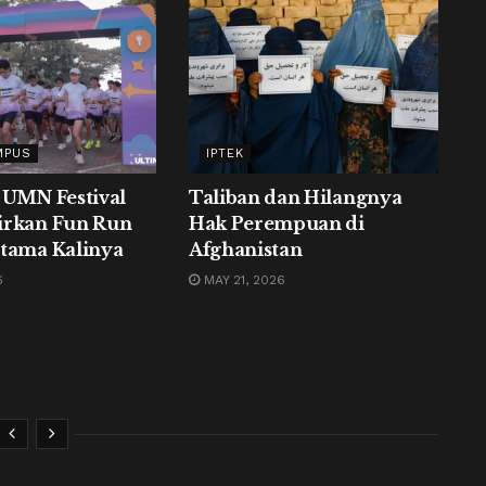
MPUS
IPTEK
 UMN Festival
Taliban dan Hilangnya
irkan Fun Run
Hak Perempuan di
tama Kalinya
Afghanistan
6
MAY 21, 2026