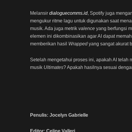
Melansir
dialoguecomms.id
, Spotify juga mengan
mengukur ritme lagu untuk digunakan saat menar
musik. Ada juga metrik
valence
yang berfungsi 
elemen ini dikombinasikan agar AI dapat memaha
memberikan hasil
Wrapped
yang sangat akurat 
Setelah mengetahui proses ini, apakah AI telah
musik
Ultimates
? Apakah hasilnya sesuai deng
Penulis: Jocelyn Gabrielle
Editor: Celine Valleri