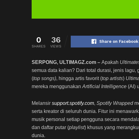
0
36
Share on Facebook
SHARES
VIEWS
SERPONG, ULTIMAGZ.com
–
Apakah
Ultimat
semua data kalian? Dari total durasi, jenis lagu, g
(
top songs)
, hingga artis favorit (
top artists
)
Ultim
mereka menggunakan
Artificial Intelligence
(AI)
Melansir
support.spotify.com
,
Spotify Wrapped
me
serta kreator di seluruh dunia. Fitur ini menawa
musik personal setiap pengguna secara mendalam.
dan daftar putar (
playlist
) khusus yang merangkum
dunia.