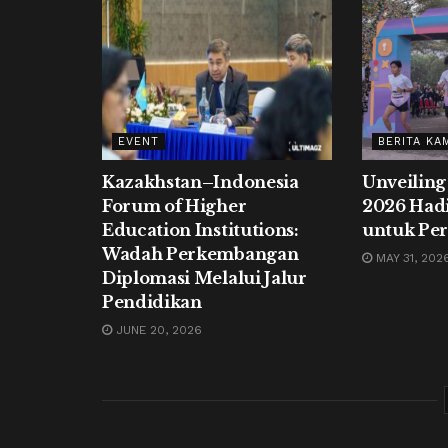
EVENT
BERITA KA
Kazakhstan–Indonesia
Unveiling
Forum of Higher
2026 Had
Education Institutions:
untuk Per
Wadah Perkembangan
MAY 31, 202
Diplomasi Melalui Jalur
Pendidikan
JUNE 20, 2026