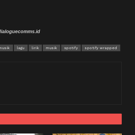
 dialoguecomms.id
musik
lagu
lirik
musik
spotify
spotify wrapped