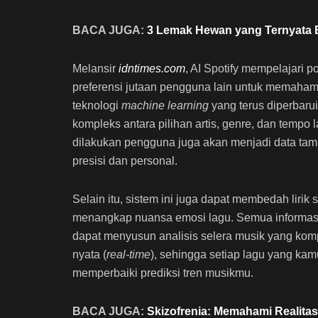
BACA JUGA:
3 Lemak Hewan yang Ternyata B
Melansir
idntimes.com
, AI Spotify mempelajari
preferensi jutaan pengguna lain untuk memaha
teknologi
machine learning
yang terus diperbaru
kompleks antara pilihan artis, genre, dan tempo 
dilakukan pengguna juga akan menjadi data t
presisi dan personal.
Selain itu, sistem ini juga dapat membedah lirik s
menangkap nuansa emosi lagu. Semua informasi
dapat menyusun analisis selera musik yang komp
nyata (
real-time
), sehingga setiap lagu yang ka
memperbaiki prediksi tren musikmu.
BACA JUGA:
Skizofrenia: Memahami Realitas