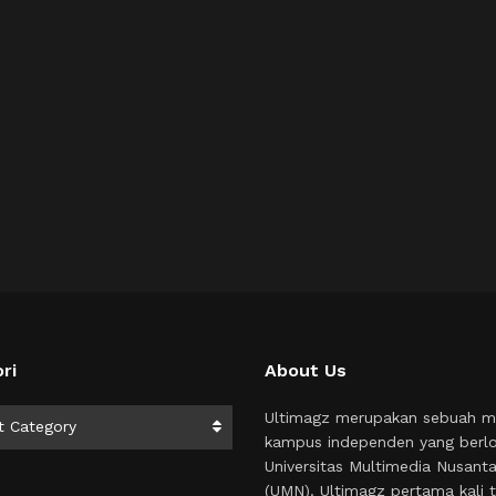
ri
About Us
i
Ultimagz merupakan sebuah m
t Category
kampus independen yang berlo
Universitas Multimedia Nusant
(UMN). Ultimagz pertama kali t