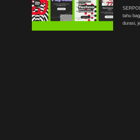
SERPONG
tahu bag
durasi, j