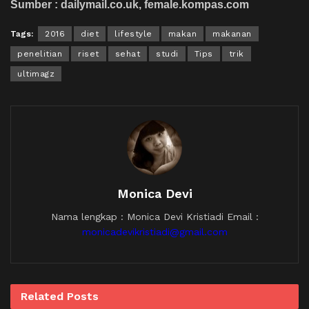
Sumber : dailymail.co.uk, female.kompas.com
Tags:
2016
diet
lifestyle
makan
makanan
penelitian
riset
sehat
studi
Tips
trik
ultimagz
Monica Devi
Nama lengkap : Monica Devi Kristiadi Email :
monicadevikristiadi@gmail.com
Related
Posts