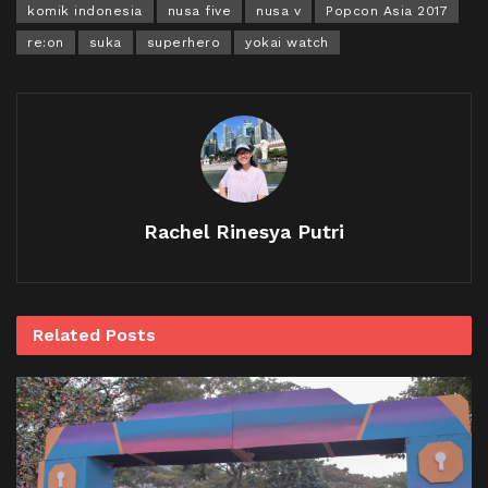
komik indonesia
nusa five
nusa v
Popcon Asia 2017
re:on
suka
superhero
yokai watch
Rachel Rinesya Putri
Related
Posts