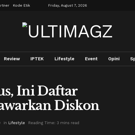
rtner
Kode Etik
Friday, August 7, 2026
Review
IPTEK
Lifestyle
Event
Opini
S
s, Ini Daftar
Tawarkan Diskon
9
in
Lifestyle
Reading Time: 3 mins read