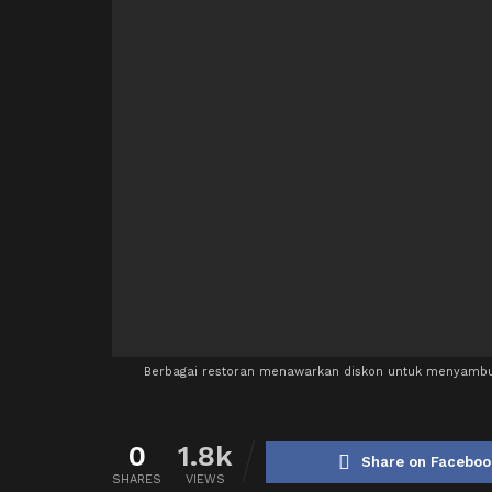
Berbagai restoran menawarkan diskon untuk menyambut 
0
1.8k
Share on Faceboo
SHARES
VIEWS