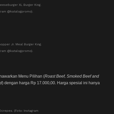
eeseburger XL Burger King.
agram @katalogpromo).
opper Jr. Meal Burger King.
agram @katalogpromo).
enawarkan Menu Pilihan (
Roast Beef, Smoked Beef and
rd
) dengan harga Rp 17.000,00. Harga spesial ini hanya
Dcrepes. (Foto: Instagram