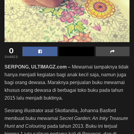
0
SHARES
SERPONG, ULTIMAGZ.com –
Mewarnai tampaknya tidak
hanya menjadi kegiatan bagi anak kecil saja, namun juga
bagi orang dewasa. Maraknya penjualan buku mewarnai
khusus orang dewasa di berbagai toko buku pada tahun
2015 lalu menjadi buktinya.
Seorang illustrator asal Skotlandia, Johanna Basford
membuat buku mewarnai
Secret Garden: An Inky Treasure
Hunt and Colouring
pada tahun 2013. Buku ini
terjual
hingga 1 juta salinan pertama kali di Perancis, dan di