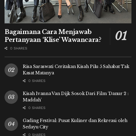
Bagaimana Cara Menjawab
Pertanyaan ‘Klise’ Wawancara?
0 SHARES
Risa Saraswati Ceritakan Kisah Pilu 5 Sahabat Tak
Kasat Matanya
0 SHARES
Kisah Ivanna Van Dijk Sosok Dari Film ‘Danur 2 :
Maddah’
0 SHARES
Gading Festival: Pusat Kuliner dan Rekreasi oleh
Sedayu City
0 SHARES