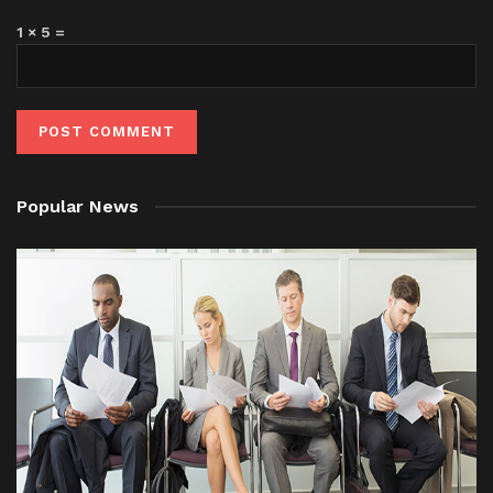
1 × 5 =
Popular News