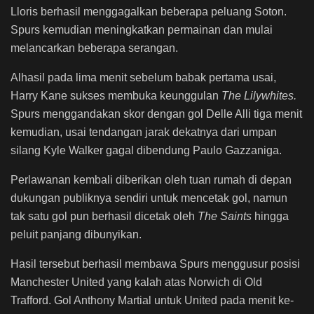
Lloris berhasil menggagalkan beberapa peluang Soton.
Spurs kemudian meningkatkan permainan dan mulai
melancarkan beberapa serangan.
Alhasil pada lima menit sebelum babak pertama usai,
Harry Kane sukses membuka keunggulan
The Lilywhites.
Spurs menggandakan skor
dengan gol Delle Alli tiga menit
kemudian, usai tendangan jarak dekatnya dari umpan
silang Kyle Walker gagal dibendung Paulo Gazzaniga.
Perlawanan kembali diberikan oleh tuan rumah di depan
dukungan publiknya sendiri untuk mencetak gol, namun
tak satu gol pun berhasil dicetak oleh
The Saints
hingga
peluit panjang dibunyikan.
Hasil tersebut berhasil membawa Spurs menggusur posisi
Manchester United yang kalah atas Norwich di Old
Trafford. Gol Anthony Martial untuk United pada menit ke-