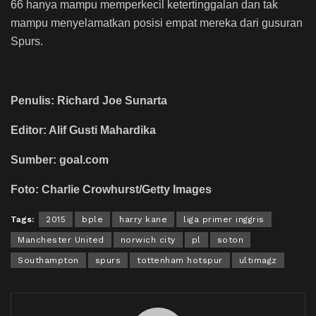
66 hanya mampu memperkecil ketertinggalan dan tak
mampu menyelamatkan posisi empat mereka dari gusuran
Spurs.
Penulis: Richard Joe Sunarta
Editor: Alif Gusti Mahardika
Sumber: goal.com
Foto: Charlie Crowhurst/Getty Images
Tags:
2015
bple
harry kane
liga primer inggris
Manchester United
norwich city
pl
soton
Southampton
spurs
tottenham hotspur
ultimagz