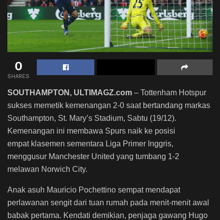
0
SHARES
SOUTHAMPTON, ULTIMAGZ.com
– Tottenham Hotspur
sukses memetik kemenangan 2-0 saat bertandang markas
Southampton, St. Mary’s Stadium, Sabtu (19/12).
Kemenangan ini membawa Spurs naik ke posisi
empat klasemen sementara Liga Primer Inggris,
menggusur Manchester United yang tumbang 1-2
melawan Norwich City.
Anak asuh Mauricio Pochettino sempat mendapat
perlawanan sengit dari tuan rumah pada menit-menit awal
babak pertama. Kendati demikian, penjaga gawang Hugo