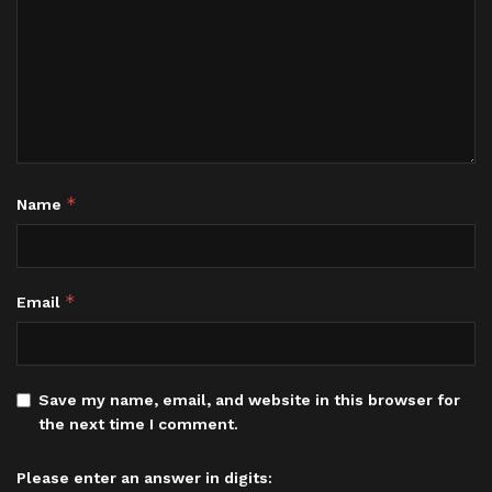
*
Name
*
Email
Save my name, email, and website in this browser for
the next time I comment.
Please enter an answer in digits: