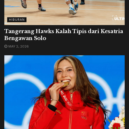
HIBURAN
Tangerang Hawks Kalah Tipis dari Kesatria
Bengawan Solo
MAY 2, 2026