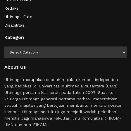
Redaksi
Ultimagz Foto
Disabilitas
Kategori
Kategori
About Us
Ultimagz merupakan sebuah majalah kampus independen
yang berlokasi di Universitas Multimedia Nusantara (UMN).
Ultimagz pertama kali terbit pada tahun 2007. Saat itu,
keluarga Ultimagz generasi pertama berhasil menerbitkan
sebuah majalah yang bertujuan membantu mempromosikan
kampus. Ultimagz saat itu juga menjadi wadah pelatihan
menulis bagi mahasiswa Fakultas Ilmu Komunikasi (FIKOM)
UMN dan non-FIKOM.