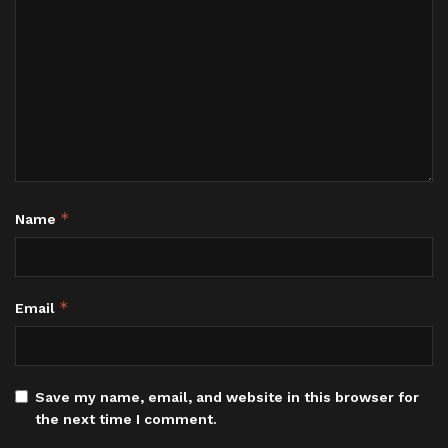
*
Name
*
Email
Save my name, email, and website in this browser for
the next time I comment.