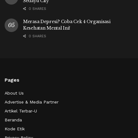
Sedayu City
0 SHARES
Merasa Depresi? Coba Cek 4 Organisasi
Kesehatan Mental Ini!
0 SHARES
Pages
About Us
Advertise & Media Partner
Artikel Terbar-U
Beranda
Kode Etik
Privacy Policy