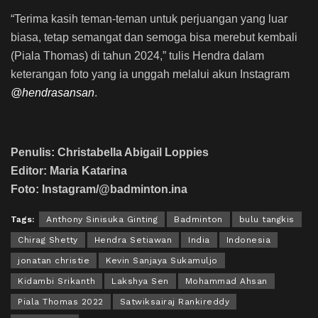
“Terima kasih teman-teman untuk perjuangan yang luar
biasa, tetap semangat dan semoga bisa merebut kembali
(Piala Thomas) di tahun 2024,” tulis Hendra dalam
keterangan foto yang ia unggah melalui akun Instagram
@hendrasansan
.
Penulis: Christabella Abigail Loppies
Editor: Maria Katarina
Foto: Instagram/@badminton.ina
Tags:
Anthony Sinisuka Ginting
Badminton
bulu tangkis
Chirag Shetty
Hendra Setiawan
India
Indonesia
jonatan christie
Kevin Sanjaya Sukamuljo
Kidambi Srikanth
Lakshya Sen
Mohammad Ahsan
Piala Thomas 2022
Satwiksairaj Rankireddy