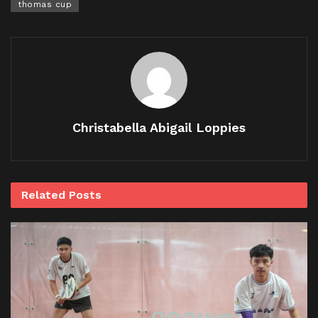
thomas cup
Christabella Abigail Loppies
Related
Posts