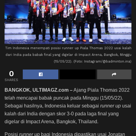
Tim Indonesia menempati posisi runner up Piala Thomas 2022 usai kalah
dari India pada babak final yang digelar di Impact Arena, Bangkok, Minggu
(15/05/22). (Foto: Instagram/@badminton.ina)
0
SHARES
BANGKOK, ULTIMAGZ.com
–
Ajang Piala Thomas 2022
telah mencapai babak puncak pada Minggu (15/05/22).
Sebagai hasilnya, Indonesia keluar sebagai
runner up
usai
kalah dari India dengan skor 3-0 pada laga final yang
digelar di Impact Arena, Bangkok, Thailand.
Posisi
runner up
bagi Indonesia dipastikan usai Jonatan