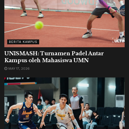
BERITA KAMPUS
UNISMASH: Turnamen Padel Antar
Kampus oleh Mahasiswa UMN
MAY 17, 2026