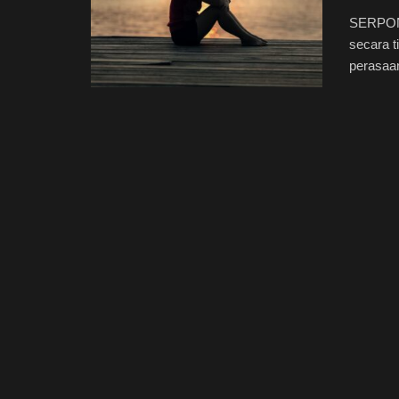
SERPONG
secara t
perasaan 