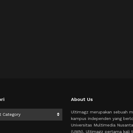
ri
About Us
i
Ultimagz merupakan sebuah m
t Category
kampus independen yang berlo
Universitas Multimedia Nusant
(UMN). Ultimagz pertama kali t