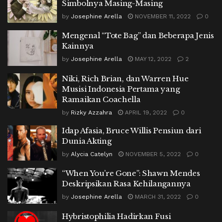
Simbolnya Masing-Masing
by
Josephine Arella
NOVEMBER 11, 2022
0
Mengenal “Tote Bag” dan Beberapa Jenis
Kainnya
by
Josephine Arella
MAY 12, 2022
2
Niki, Rich Brian, dan Warren Hue
Musisi Indonesia Pertama yang
Ramaikan Coachella
by
Rizky Azzahra
APRIL 19, 2022
0
Idap Afasia, Bruce Willis Pensiun dari
Dunia Akting
by
Alycia Catelyn
NOVEMBER 5, 2022
0
“When You’re Gone”: Shawn Mendes
Deskripsikan Rasa Kehilangannya
by
Josephine Arella
MARCH 31, 2022
0
Hybristophilia Hadirkan Fusi