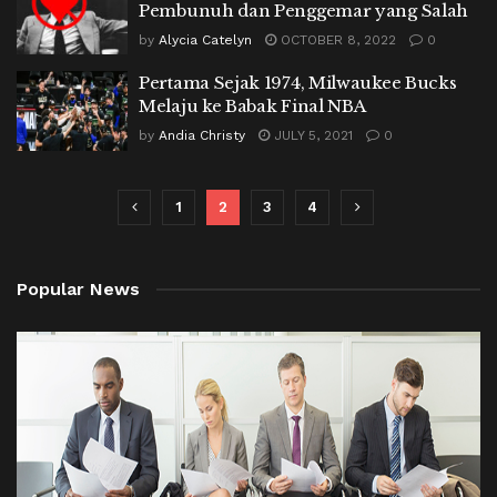
Pembunuh dan Penggemar yang Salah
by
Alycia Catelyn
OCTOBER 8, 2022
0
Pertama Sejak 1974, Milwaukee Bucks
Melaju ke Babak Final NBA
by
Andia Christy
JULY 5, 2021
0
1
2
3
4
Popular News