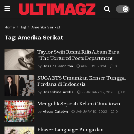
Home
Tag
Amerika Serikat
Tag:
Amerika Serikat
Taylor Swift Resmi Rilis Album Baru
“The Tortured Poets Department”
by
Jessica Kannitha
APRIL 19, 2024
0
SUGA BTS Umumkan Konser Tunggal
Perdana di Indonesia
by
Josephine Arella
FEBRUARY 15, 2023
0
Mengulik Sejarah Kelam Chinatown
by
Alycia Catelyn
JANUARY 10, 2023
0
Flower Language: Bunga dan