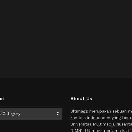
ri
About Us
i
Ultimagz merupakan sebuah m
t Category
kampus independen yang berlo
Universitas Multimedia Nusant
(UMN). Ultimagz pertama kali t