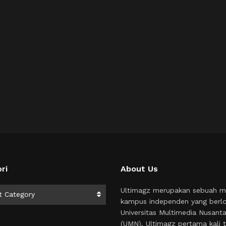
ri
About Us
i
Ultimagz merupakan sebuah m
t Category
kampus independen yang berlo
Universitas Multimedia Nusant
(UMN). Ultimagz pertama kali t