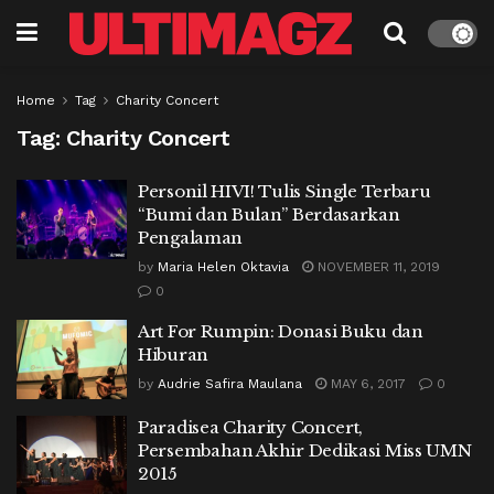
Home
Tag
Charity Concert
Tag:
Charity Concert
Personil HIVI! Tulis Single Terbaru
“Bumi dan Bulan” Berdasarkan
Pengalaman
by
Maria Helen Oktavia
NOVEMBER 11, 2019
0
Art For Rumpin: Donasi Buku dan
Hiburan
by
Audrie Safira Maulana
MAY 6, 2017
0
Paradisea Charity Concert,
Persembahan Akhir Dedikasi Miss UMN
2015