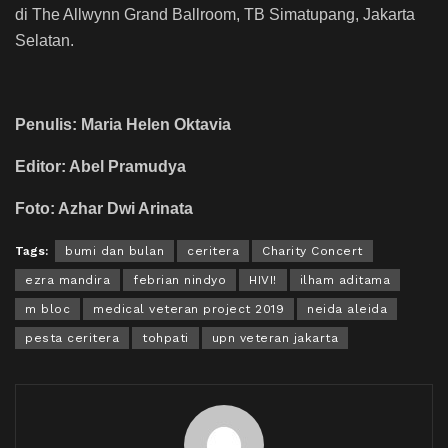
di The Allwynn Grand Ballroom, TB Simatupang, Jakarta
Selatan.
Penulis: Maria Helen Oktavia
Editor: Abel Pramudya
Foto: Azhar Dwi Arinata
Tags:
bumi dan bulan
ceritera
Charity Concert
ezra mandira
febrian nindyo
HIVI!
ilham aditama
m bloc
medical veteran project 2019
neida aleida
pesta ceritera
tohpati
upn veteran jakarta