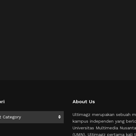
ri
About Us
i
Ultimagz merupakan sebuah m
t Category
kampus independen yang berlo
Universitas Multimedia Nusant
(UMN). Ultimagz pertama kali t