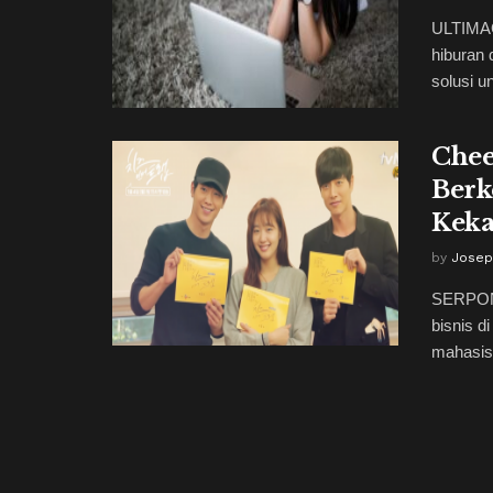
ULTIMAG
hiburan 
solusi un
Chee
Berk
Kek
by
Josep
SERPONG
bisnis d
mahasisw