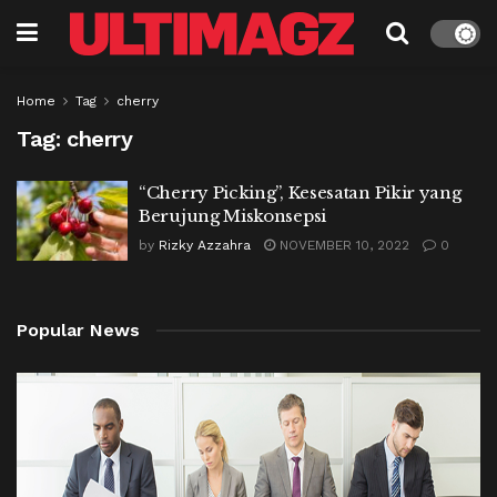
Home
Tag
cherry
Tag:
cherry
“Cherry Picking”, Kesesatan Pikir yang
Berujung Miskonsepsi
by
Rizky Azzahra
NOVEMBER 10, 2022
0
Popular News