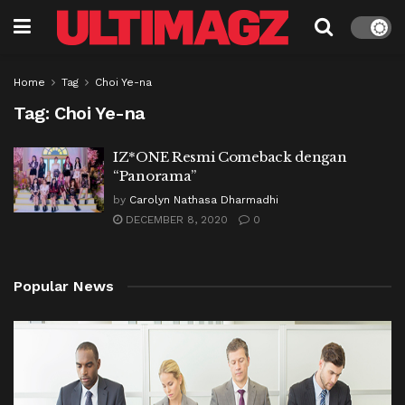
Home
Tag
Choi Ye-na
Tag:
Choi Ye-na
IZ*ONE Resmi Comeback dengan
“Panorama”
by
Carolyn Nathasa Dharmadhi
DECEMBER 8, 2020
0
Popular News