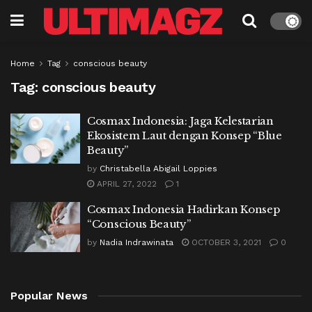
Home
Tag
conscious beauty
Tag:
conscious beauty
Cosmax Indonesia: Jaga Kelestarian
Ekosistem Laut dengan Konsep “Blue
Beauty”
by
Christabella Abigail Loppies
APRIL 27, 2022
1
Cosmax Indonesia Hadirkan Konsep
“Conscious Beauty”
by
Nadia Indrawinata
OCTOBER 3, 2021
0
Popular News