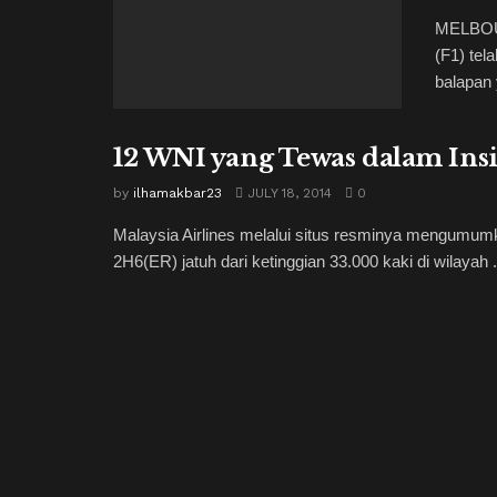
MELBOUR
(F1) tel
balapan 
12 WNI yang Tewas dalam Ins
by
ilhamakbar23
JULY 18, 2014
0
Malaysia Airlines melalui situs resminya mengumumk
2H6(ER) jatuh dari ketinggian 33.000 kaki di wilayah .