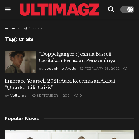
Home
Tag
crisis
Tag:
crisis
“Doppelgänger”: Joshua Bassett
Ceritakan Perasaan Personalnya
by
Josephine Arella
FEBRUARY 25, 2022
1
Embrace Yourself 2021: Atasi Kecemasan Akibat
“Quarter Life Crisis”
by
Vellanda .
SEPTEMBER 1, 2021
0
Popular News