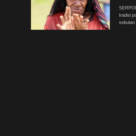
SERPONG
tradisi 
sebutan I