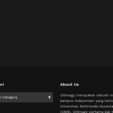
ri
About Us
i
Ultimagz merupakan sebuah m
t Category
kampus independen yang berlo
Universitas Multimedia Nusant
(UMN). Ultimagz pertama kali t