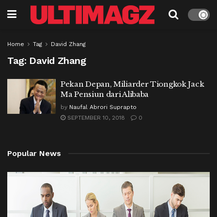
Home
Tag
David Zhang
Tag:
David Zhang
Pekan Depan, Miliarder Tiongkok Jack
Ma Pensiun dari Alibaba
by
Naufal Abrori Suprapto
SEPTEMBER 10, 2018
0
Popular News