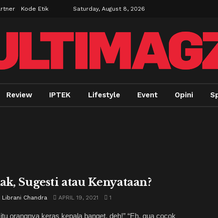
rtner
Kode Etik
Saturday, August 8, 2026
Review
IPTEK
Lifestyle
Event
Opini
S
ak, Sugesti atau Kenyataan?
 Librani Chandra
APRIL 19, 2021
1
itu orangnya keras kepala banget, deh!” “Eh, gua cocok