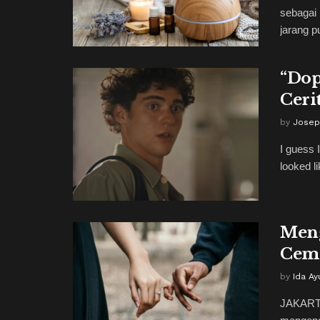
sebagai 
jarang p
“Dop
Ceri
by
Josep
I guess 
looked li
Meng
Cem
by
Ida Ay
JAKART