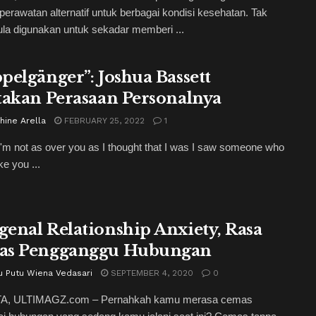
perawatan alternatif untuk berbagai kondisi kesehatan. Tak
ula digunakan untuk sekadar memberi ...
pelgänger”: Joshua Bassett
takan Perasaan Personalnya
hine Arella
FEBRUARY 25, 2022
1
I'm not as over you as I thought that I was I saw someone who
ke you ...
enal Relationship Anxiety, Rasa
as Pengganggu Hubungan
u Putu Wiena Vedasari
SEPTEMBER 4, 2020
0
A, ULTIMAGZ.com – Pernahkah kamu merasa cemas