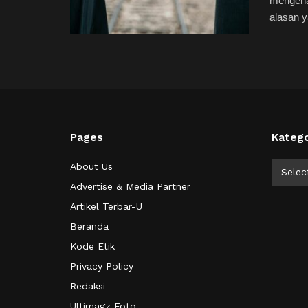
mengena
alasan ya
Pages
Katego
Kategor
About Us
Selec
Advertise & Media Partner
Artikel Terbar-U
Beranda
Kode Etik
Privacy Policy
Redaksi
Ultimagz Foto