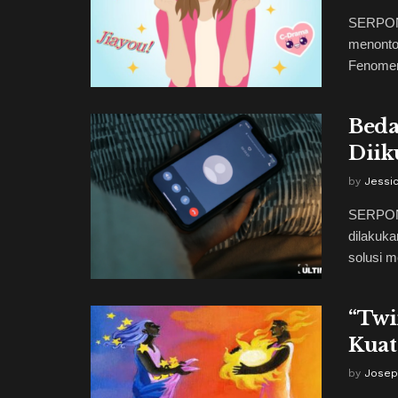
SERPONG
menonto
Fenomena
Beda
Diik
by
Jessic
SERPONG
dilakuka
solusi me
“Twi
Kuat
by
Josep