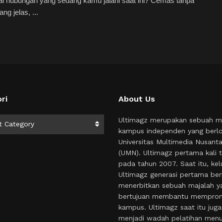
i hubungan yang sedang kamu jalani saat ini? Cemas tanpa
ng jelas, ...
ri
About Us
i
Ultimagz merupakan sebuah m
t Category
kampus independen yang berlo
Universitas Multimedia Nusant
(UMN). Ultimagz pertama kali t
pada tahun 2007. Saat itu, kel
Ultimagz generasi pertama ber
menerbitkan sebuah majalah y
bertujuan membantu mempro
kampus. Ultimagz saat itu juga
menjadi wadah pelatihan menul