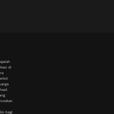
ajalah
kasi di
ara
erbit
uarga
hasil
ang
mosikan
is bagi