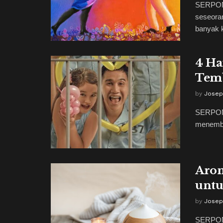
SERPONG
seseoran
banyak k
4 Ha
Temb
by
Josep
SERPONG
menembu
Arom
unt
by
Josep
SERPONG